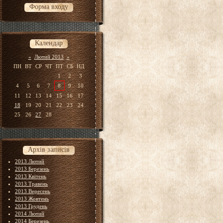
Форма входу
Календар
«
Лютий 2013
»
ПН
ВТ
СР
ЧТ
ПТ
СБ
НД
1
2
3
4
5
6
7
8
9
10
11
12
13
14
15
16
17
18
19
20
21
22
23
24
25
26
27
28
Архів записів
2013 Лютий
2013 Березень
2013 Квітень
2013 Травень
2013 Вересень
2013 Жовтень
2013 Грудень
2014 Лютий
2014 Березень