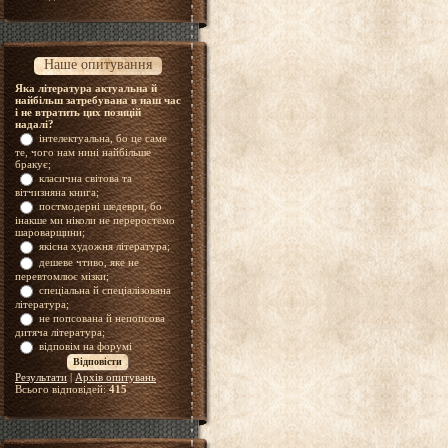
Наше опитування
Яка література актуальна й
найбільш затребувана в наш час
і не втратить цих позицій
надалі?
інтелектуальна, бо це саме
те, чого нам нині найбільше
бракує;
класична світова та
вітчизняна книга;
постмодерні шедеври, бо
інакше ми ніколи не переростемо
шароварщини;
якісна художня література;
дешеве чтиво, яке не
перевтомлює мізки;
спеціальна й спеціалізована
література;
не попсована й непопсова
дитяча література;
відповім на форумі
Результати
|
Архів опитувань
Всього відповідей:
415