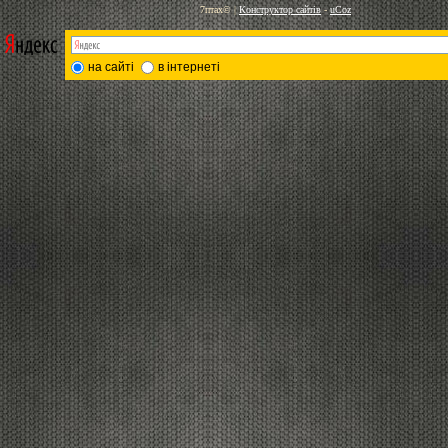
7птах©
|
Конструктор сайтів
-
uCoz
на сайті
в інтернеті