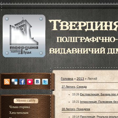
Головна
»
2013
»
Лютий
27 Лютого, Середа
15:26
Екстраспекція: Балада про д
Меню сайту
15:21
Інтроспекція: Полковник бе
Чільна сторінка
18 Лютого, Понеділок
Хата-читальня
19:14
Проспекція: Реальна реальн