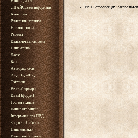
Наші видання
сПРАЙСована інформація
19:11
Ретроспекція: Казкове потой
Книгогриз
Видавничі новинки
Новини з новин
Рецензії
Видавничий портфель
Наша афіша
Досьє
Блог
Автограф-сесія
АудіоВідеоФонд
Світлини
Веселий ярмарок
Візаві [форум]
Гостьова книга
Дошка оголошень
Інформація про ПВД
Зворотний зв'язок
Наші контакти
Видавничі новинки