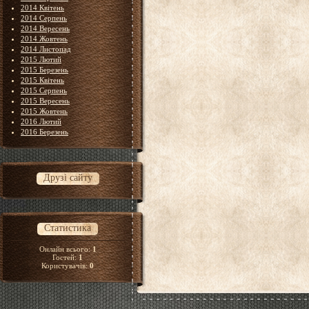
2014 Квітень
2014 Серпень
2014 Вересень
2014 Жовтень
2014 Листопад
2015 Лютий
2015 Березень
2015 Квітень
2015 Серпень
2015 Вересень
2015 Жовтень
2016 Лютий
2016 Березень
Друзі сайту
Статистика
Онлайн всього:
1
Гостей:
1
Користувачів:
0