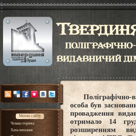
Поліграфічно-
особа був заснован
провадження видав
Меню сайту
отримало 14 гру
Чільна сторінка
розширенням вид
Хата-читальня