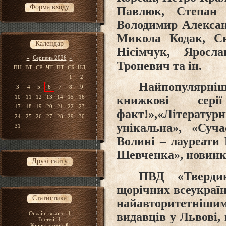
Форма входу
Павлюк, Степан
Володимир Алексан
Микола Кодак, Св
Календар
Нісімчук, Яросл
«
Серпень 2026
»
Троневич та ін.
ПН
ВТ
СР
ЧТ
ПТ
СБ
НД
1
2
Найпопулярні
3
4
5
6
7
8
9
книжкові сері
10
11
12
13
14
15
16
17
18
19
20
21
22
23
факт!»,«Літерату
24
25
26
27
28
29
30
унікальна», «Суч
31
Волині – лауреати 
Шевченка», новинк
Друзі сайту
ПВД «Тверди
щорічних всеукраї
Статистика
найавторитетніши
Онлайн всього:
1
видавців у Львові,
Гостей:
1
Користувачів:
0