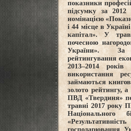
показники професій
підсумку за 2012
номінацією «Показ
і 44 місце в Украї
капітал». У трав
почесною нагородо
України».
За 
рейтингування еко
2013–2014 років 
використання рес
займаються книгов
золото рейтингу, а
ПВД «Твердиня» пос
травні 2017 року
Національного б
«Результативніст
господарювання Ук