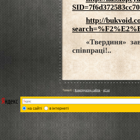
SID=7f6d372583cc70
http://bukvoid.c
search=%F2%E2
«Твердиня» за
співпраці!..
7птах©
|
Конструктор сайтів
-
uCoz
на сайті
в інтернеті