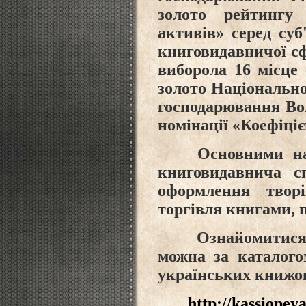
золото рейтингу 
активів» серед суб
книговидавничої с
виборола 16 місце 
золото Національно
господарювання Во
номінації «Коефіці
Основними на
книговидавнича сп
оформлення творі
торгівля книгами, 
Ознайомитися
можна за каталого
українських книжок
http://kassiope