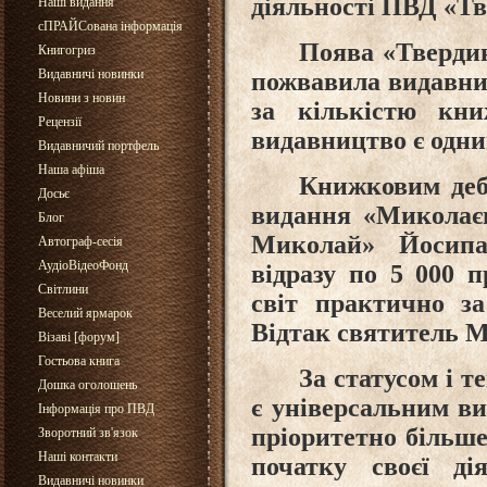
діяльності ПВД «Тв
Наші видання
сПРАЙСована інформація
Поява «Тверди
Книгогриз
Видавничі новинки
пожвавила видавничу
Новини з новин
за кількістю кни
Рецензії
видавництво є одним
Видавничий портфель
Наша афіша
Книжковим деб
Досьє
видання «Миколаєв
Блог
Миколай» Йосипа
Автограф-сесія
АудіоВідеоФонд
відразу по 5 000 
Світлини
світ практично з
Веселий ярмарок
Відтак святитель 
Візаві [форум]
Гостьова книга
За статусом і
Дошка оголошень
є універсальним в
Інформація про ПВД
пріоритетно більше
Зворотний зв'язок
Наші контакти
початку своєї ді
Видавничі новинки