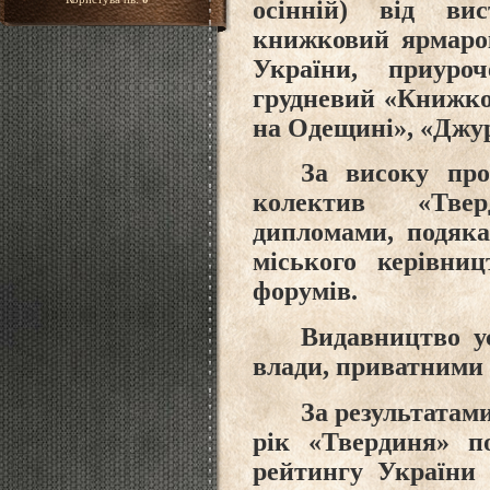
осінній) від ви
книжковий ярмарок
України, приуро
грудневий «Книжко
на Одещині», «Джур
За високу про
колектив «Твер
дипломами, подяк
міського керівни
форумів.
Видавництво у
влади, приватними
За результатам
рік «Твердиня» п
рейтингу України