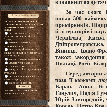
видавництво дитячо
За час свого 
Наше опитування
понад 500 наймену
Яка література актуальна й
примірників. Підпр
найбільш затребувана в наш час
і не втратить цих позицій
й літераторів і нау
надалі?
інтелектуальна, бо це саме
Чернігова, Києва
те, чого нам нині найбільше
бракує;
Дніпропетровська,
класична світова та
вітчизняна книга;
Вінниці, Івано-Фр
постмодерні шедеври, бо
інакше ми ніколи не переростемо
також закордоння –
шароварщини;
якісна художня література;
Польщі, Росії, Білор
дешеве чтиво, яке не
перевтомлює мізки;
спеціальна й спеціалізована
Серед авторів «
література;
не попсована й непопсова
поза її межами лю
дитяча література;
відповім на форумі
Баран, Анна Біл
Результати
|
Архів опитувань
Ганулич, Надія Гум
Всього відповідей:
415
Юрій Завгородній, 
Корсак, Петро Кра