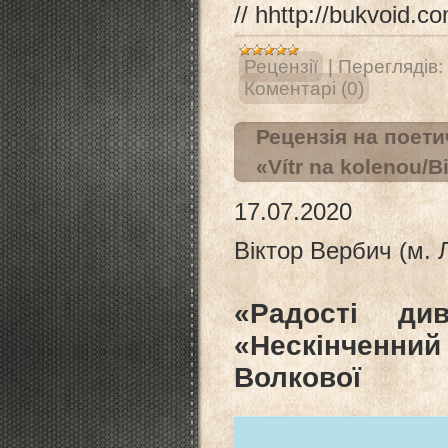
//
hhttp://bukvoid.c
Рецензії
|
Переглядів:
Коментарі (0)
Рецензія на поети
«Vítr na kolenou/В
17.07.2020
Віктор Вербич (м. 
«Радості ди
«Нескінченн
Волкової