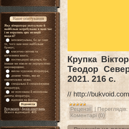
Наше опитування
Яка література актуальна й
найбільш затребувана в наш час
і не втратить цих позицій
надалі?
інтелектуальна, бо це саме
те, чого нам нині найбільше
бракує;
класична світова та
вітчизняна книга;
Крупка Віктор.
постмодерні шедеври, бо
інакше ми ніколи не переростемо
Теодор Север
шароварщини;
якісна художня література;
дешеве чтиво, яке не
2021. 216 c.
перевтомлює мізки;
спеціальна й спеціалізована
література;
не попсована й непопсова
// http://bukvoid.c
дитяча література;
відповім на форумі
Рецензії
|
Переглядів:
Результати
|
Архів опитувань
Всього відповідей:
415
Коментарі (0)