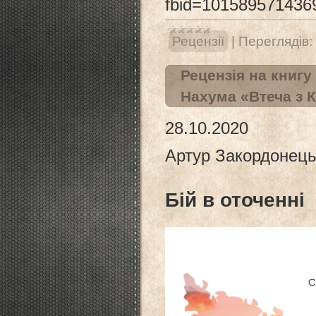
fbid=101589571436
Рецензії
|
Переглядів:
Рецензія на книгу
Нахума «Втеча з 
28.10.2020
Артур Закордонець
Бій в оточенні