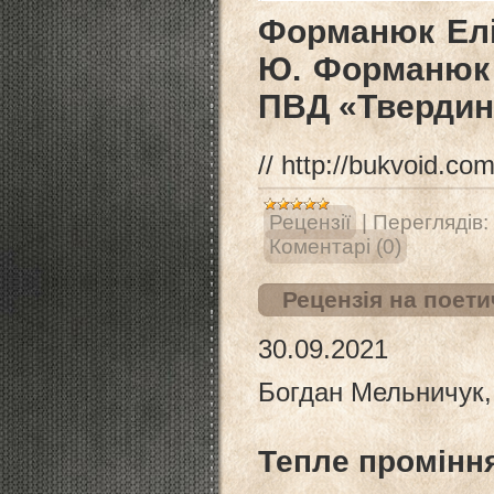
Форманюк Еліна
Ю. Форманюк ;
ПВД «Твердиня
// http://bukvoid.c
Рецензії
|
Переглядів:
Коментарі (0)
Рецензія на поети
30.09.2021
Богдан Мельничук,
Тепле промінн