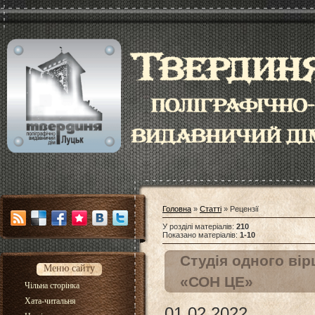
Головна
»
Статті
» Рецензії
У розділі матеріалів
:
210
Показано матеріалів
:
1-10
Студія одного вір
Меню сайту
«СОН ЦЕ»
Чільна сторінка
Хата-читальня
01.02.2022