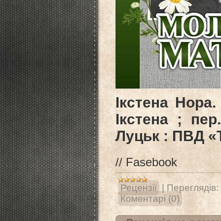
Ікстена Нора.
Ікстена ; пер
Луцьк : ПВД «Т
// Fasebook
Рецензії
|
Переглядів:
Коментарі (0)