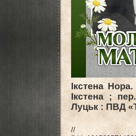
Ікстена Нора.
Ікстена ; пер
Луцьк : ПВД «Т
// https:/