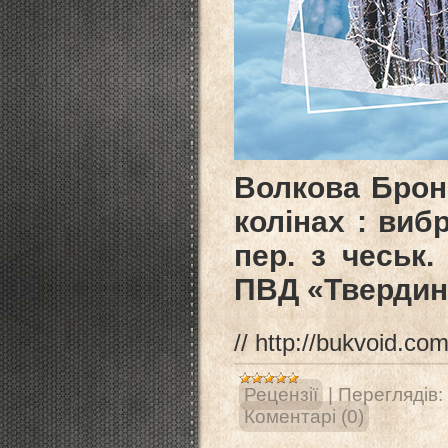
Волкова Броні
колінах : вибр
пер. з чеськ
ПВД «Твердиня»
//
http://bukvoid.co
Рецензії
|
Переглядів:
Коментарі (0)