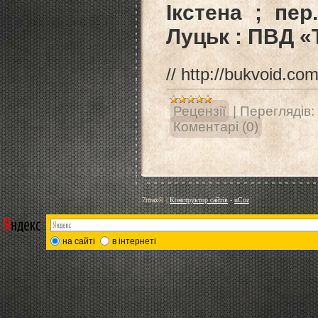
Ікстена ; пер
Луцьк : ПВД «Т
// http://bukvoid.c
Рецензії
|
Переглядів:
Коментарі (0)
7птах©
|
Конструктор сайтів
-
uCoz
на сайті
в інтернеті