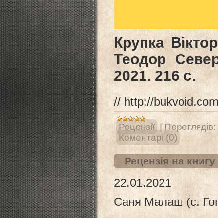
Крупка Віктор.
Теодор Север
2021. 216 c.
// http://bukvoid.c
Рецензії
|
Переглядів:
Коментарі (0)
Рецензія на книгу
22.01.2021
Саня Малаш (с. Гог