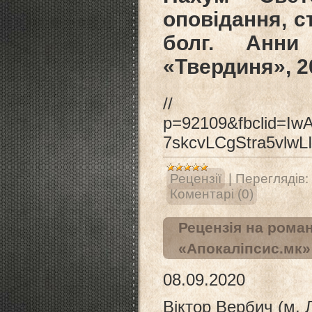
оповідання, ст
болг. Анни
«Твердиня», 20
// http://
p=92109&fbclid=I
7skcvLCgStra5vlw
Рецензії
|
Переглядів:
Коментарі (0)
Рецензія на рома
«Апокаліпсис.мк»
08.09.2020
Віктор Вербич (м. 