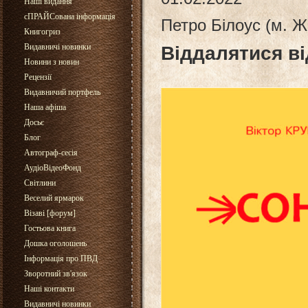
Наші видання
сПРАЙСована інформація
Петро Білоус (м. 
Книгогриз
Видавничі новинки
Віддалятися ві
Новини з новин
Рецензії
Видавничий портфель
Наша афіша
Досьє
Блог
Автограф-сесія
АудіоВідеоФонд
Світлини
Веселий ярмарок
Візаві [форум]
Гостьова книга
Дошка оголошень
Інформація про ПВД
Зворотний зв'язок
Наші контакти
Видавничі новинки