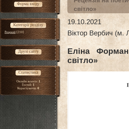
Рецензія на поети
Форма входу
світло»
19.10.2021
Категорії розділу
Віктор Вербич (м. 
Рецензії
[210]
Еліна Форман
Друзі сайту
світло»
Статистика
Онлайн всього:
1
Гостей:
1
Користувачів:
0