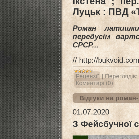
Ікстена ; пер
Луцьк : ПВД «Т
Роман латишки
передусім вар
СРСР...
// http://bukvoid.c
Рецензії
|
Переглядів:
Коментарі (0)
Відгуки на роман
01.07.2020
З Фейсбучної ст