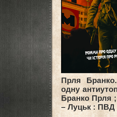
Прля Бранко.
одну антиутоп
Бранко Прля ;
– Луцьк : ПВД 