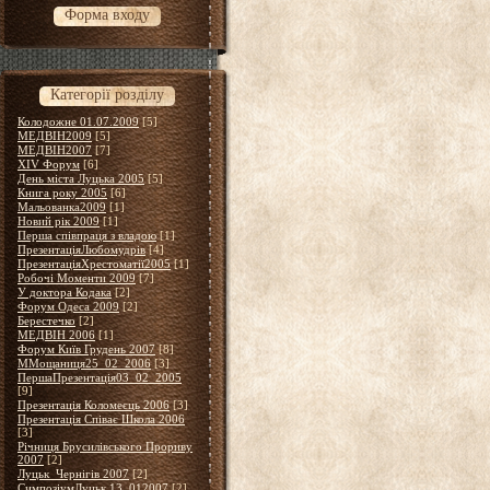
Форма входу
Категорії розділу
Колодожне 01.07.2009
[5]
МЕДВІН2009
[5]
МЕДВІН2007
[7]
XІV Форум
[6]
День міста Луцька 2005
[5]
Книга року 2005
[6]
Мальованка2009
[1]
Новий рік 2009
[1]
Перша співпраця з владою
[1]
ПрезентаціяЛюбомудрів
[4]
ПрезентаціяХрестоматії2005
[1]
Робочі Моменти 2009
[7]
У доктора Кодака
[2]
Форум Одеса 2009
[2]
Берестечко
[2]
МЕДВІН 2006
[1]
Форум Київ Грудень 2007
[8]
ММощаниця25_02_2006
[3]
ПершаПрезентація03_02_2005
[9]
Презентація Коломеєць 2006
[3]
Презентація Співає Школа 2006
[3]
Річниця Брусилівського Прориву
2007
[2]
Луцьк_Чернігів 2007
[2]
СимпозіумЛуцьк 13_012007
[2]