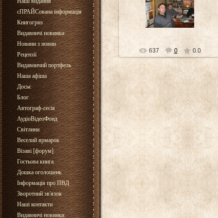
Наші видання
30.05.2012
сПРАЙСована інформація
Cor
Книгогриз
Видавничі новинки
Новини з новин
637
0
0.0
Рецензії
Видавничий портфель
Наша афіша
Досьє
Блог
Автограф-сесія
АудіоВідеоФонд
Світлини
Веселий ярмарок
Візаві [форум]
Гостьова книга
Дошка оголошень
Інформація про ПВД
Зворотний зв'язок
Наші контакти
Видавничі новинки