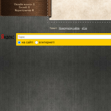
Онлайн всього:
1
Гостей:
1
Користувачів:
0
7птах©
|
Конструктор сайтів
-
uCoz
на сайті
в інтернеті