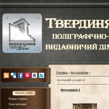
Головна
»
Фотоальбом
»
Фотографій у розділі
:
2
Фотографія 2
Меню сайту
Чільна сторінка
Хата-читальня