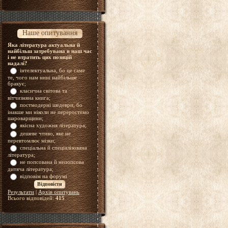
Наше опитування
Яка література актуальна й
найбільш затребувана в наш час
і не втратить цих позицій
надалі?
інтелектуальна, бо це саме
те, чого нам нині найбільше
бракує;
класична світова та
вітчизняна книга;
постмодерні шедеври, бо
інакше ми ніколи не переростемо
шароварщини;
якісна художня література;
дешеве чтиво, яке не
перевтомлює мізки;
спеціальна й спеціалізована
література;
не попсована й непопсова
дитяча література;
відповім на форумі
Результати
|
Архів опитувань
Всього відповідей:
415