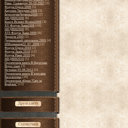
Рівне_Сальвадор 30-10-2007
[3]
Форум Одеса 2008
[5]
Картини Твердині 2008
[3]
БерестечкоЧервень2008
[2]
МЕДВІН2008
[8]
Книги Великої Волині2008
[3]
XV Форум Львів2008
[18]
МЕДВІН2008
[8]
XVІ Форум Львів 2009
[6]
Чернігів 2009
[2]
Дерманський світильник 2009
[4]
ММощаниця22_07_2009
[1]
Форум Одеса 2010
[2]
Форум Львів 2010
[15]
Форум Рівне 2010
[4]
МЕДВІН2010
[5]
Презентація книги В Наумчика
Відро хмар
[3]
Нечимне 05.08.2012
[5]
Презентація книги В`ячеслава
Васильченка
[20]
Презентація збірки "Світ за
Брайлем"
[13]
Друзі сайту
Статистика