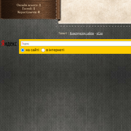
Онлайн всього:
1
Гостей:
1
Користувачів:
0
7птах©
|
Конструктор сайтів
-
uCoz
на сайті
в інтернеті