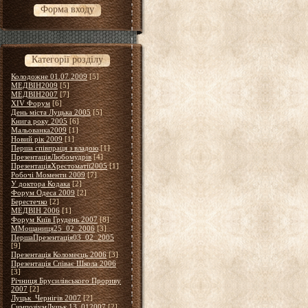
Форма входу
Категорії розділу
Колодожне 01.07.2009
[5]
МЕДВІН2009
[5]
МЕДВІН2007
[7]
XІV Форум
[6]
День міста Луцька 2005
[5]
Книга року 2005
[6]
Мальованка2009
[1]
Новий рік 2009
[1]
Перша співпраця з владою
[1]
ПрезентаціяЛюбомудрів
[4]
ПрезентаціяХрестоматії2005
[1]
Робочі Моменти 2009
[7]
У доктора Кодака
[2]
Форум Одеса 2009
[2]
Берестечко
[2]
МЕДВІН 2006
[1]
Форум Київ Грудень 2007
[8]
ММощаниця25_02_2006
[3]
ПершаПрезентація03_02_2005
[9]
Презентація Коломеєць 2006
[3]
Презентація Співає Школа 2006
[3]
Річниця Брусилівського Прориву
2007
[2]
Луцьк_Чернігів 2007
[2]
СимпозіумЛуцьк 13_012007
[2]