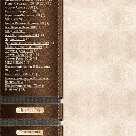
Рівне_Сальвадор 30-10-2007
[3]
Форум Одеса 2008
[5]
Картини Твердині 2008
[3]
БерестечкоЧервень2008
[2]
МЕДВІН2008
[8]
Книги Великої Волині2008
[3]
XV Форум Львів2008
[18]
МЕДВІН2008
[8]
XVІ Форум Львів 2009
[6]
Чернігів 2009
[2]
Дерманський світильник 2009
[4]
ММощаниця22_07_2009
[1]
Форум Одеса 2010
[2]
Форум Львів 2010
[15]
Форум Рівне 2010
[4]
МЕДВІН2010
[5]
Презентація книги В Наумчика
Відро хмар
[3]
Нечимне 05.08.2012
[5]
Презентація книги В`ячеслава
Васильченка
[20]
Презентація збірки "Світ за
Брайлем"
[13]
Друзі сайту
Статистика