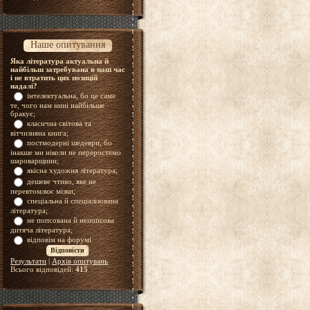
Наше опитування
Яка література актуальна й
найбільш затребувана в наш час
і не втратить цих позицій
надалі?
інтелектуальна, бо це саме
те, чого нам нині найбільше
бракує;
класична світова та
вітчизняна книга;
постмодерні шедеври, бо
інакше ми ніколи не переростемо
шароварщини;
якісна художня література;
дешеве чтиво, яке не
перевтомлює мізки;
спеціальна й спеціалізована
література;
не попсована й непопсова
дитяча література;
відповім на форумі
Результати
|
Архів опитувань
Всього відповідей:
415