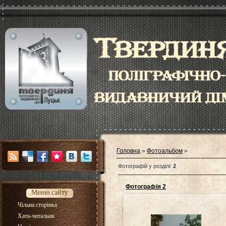
Головна
»
Фотоальбом
»
Фотографій у розділі
:
2
Фотографія 2
Меню сайту
Чільна сторінка
Хата-читальня