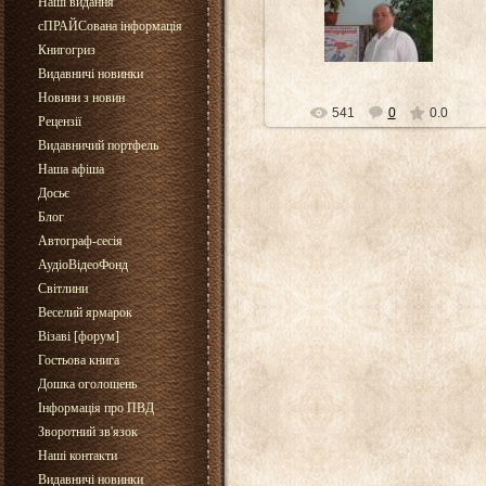
Наші видання
31.05.2012
сПРАЙСована інформація
Cor
Книгогриз
Видавничі новинки
Новини з новин
541
0
0.0
Рецензії
Видавничий портфель
Наша афіша
Досьє
Блог
Автограф-сесія
АудіоВідеоФонд
Світлини
Веселий ярмарок
Візаві [форум]
Гостьова книга
Дошка оголошень
Інформація про ПВД
Зворотний зв'язок
Наші контакти
Видавничі новинки