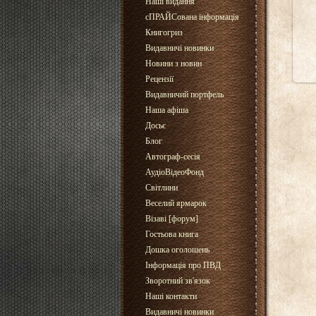
Наші видання
сПРАЙСована інформація
Книгогриз
Видавничі новинки
Новини з новин
Рецензії
Видавничий портфель
Наша афіша
Досьє
Блог
Автограф-сесія
АудіоВідеоФонд
Світлини
Веселий ярмарок
Візаві [форум]
Гостьова книга
Дошка оголошень
Інформація про ПВД
Зворотний зв'язок
Наші контакти
Видавничі новинки