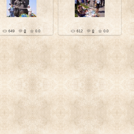
30.05.2012
30.05.2012
Cor
Cor
649
0
0.0
612
0
0.0