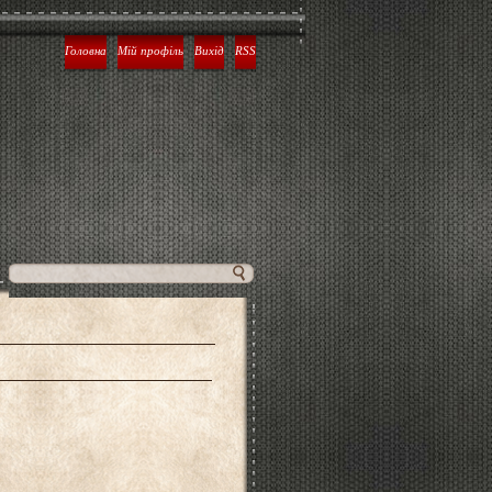
Головна
Мій профіль
Вихід
RSS