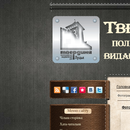
Головн
Фотограф
Фото
Меню сайту
Чільна сторінка
Хата-читальня