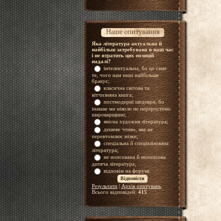
Наше опитування
Яка література актуальна й
найбільш затребувана в наш час
і не втратить цих позицій
надалі?
інтелектуальна, бо це саме
те, чого нам нині найбільше
бракує;
класична світова та
вітчизняна книга;
постмодерні шедеври, бо
інакше ми ніколи не переростемо
шароварщини;
якісна художня література;
дешеве чтиво, яке не
перевтомлює мізки;
спеціальна й спеціалізована
література;
не попсована й непопсова
дитяча література;
відповім на форумі
Результати
|
Архів опитувань
Всього відповідей:
415