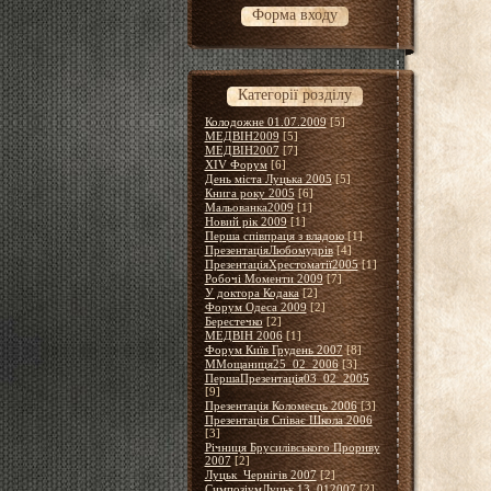
Форма входу
Категорії розділу
Колодожне 01.07.2009
[5]
МЕДВІН2009
[5]
МЕДВІН2007
[7]
XІV Форум
[6]
День міста Луцька 2005
[5]
Книга року 2005
[6]
Мальованка2009
[1]
Новий рік 2009
[1]
Перша співпраця з владою
[1]
ПрезентаціяЛюбомудрів
[4]
ПрезентаціяХрестоматії2005
[1]
Робочі Моменти 2009
[7]
У доктора Кодака
[2]
Форум Одеса 2009
[2]
Берестечко
[2]
МЕДВІН 2006
[1]
Форум Київ Грудень 2007
[8]
ММощаниця25_02_2006
[3]
ПершаПрезентація03_02_2005
[9]
Презентація Коломеєць 2006
[3]
Презентація Співає Школа 2006
[3]
Річниця Брусилівського Прориву
2007
[2]
Луцьк_Чернігів 2007
[2]
СимпозіумЛуцьк 13_012007
[2]