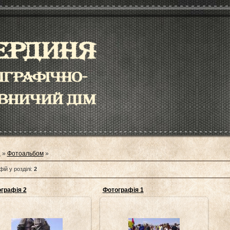
а
»
Фотоальбом
»
ій у розділі
:
2
графія 2
Фотографія 1