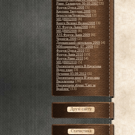
Рівне_Сальвадор 30-10-2007
[3]
Форум Одеса 2008
[5]
Картини Твердині 2008
[3]
БерестечкоЧервень2008
[2]
МЕДВІН2008
[8]
Книги Великої Волині2008
[3]
XV Форум Львів2008
[18]
МЕДВІН2008
[8]
XVІ Форум Львів 2009
[6]
Чернігів 2009
[2]
Дерманський світильник 2009
[4]
ММощаниця22_07_2009
[1]
Форум Одеса 2010
[2]
Форум Львів 2010
[15]
Форум Рівне 2010
[4]
МЕДВІН2010
[5]
Презентація книги В Наумчика
Відро хмар
[3]
Нечимне 05.08.2012
[5]
Презентація книги В`ячеслава
Васильченка
[20]
Презентація збірки "Світ за
Брайлем"
[13]
Друзі сайту
Статистика