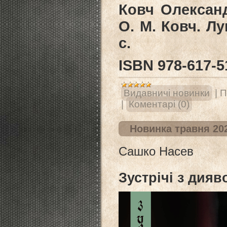
Ковч Олександр
О. М. Ковч. Лу
c.
ISВN 978-617-5
Видавничі новинки
|
П
|
Коментарі (0)
Новинка травня 20
Сашко Насев
Зустрічі з дия