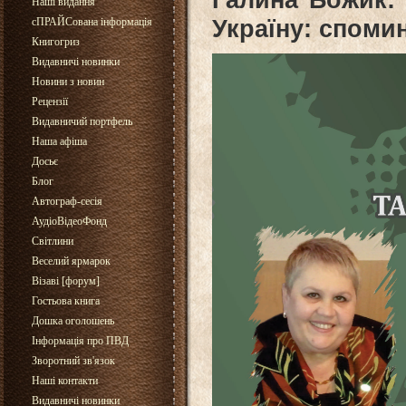
Наші видання
Україну: спомин
сПРАЙСована інформація
Книгогриз
Видавничі новинки
Новини з новин
Рецензії
Видавничий портфель
Наша афіша
Досьє
Блог
Автограф-сесія
АудіоВідеоФонд
Світлини
Веселий ярмарок
Візаві [форум]
Гостьова книга
Дошка оголошень
Інформація про ПВД
Зворотний зв'язок
Наші контакти
Видавничі новинки