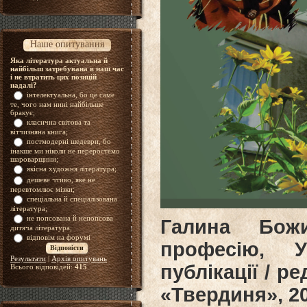
Наше опитування
Яка література актуальна й
найбільш затребувана в наш час
і не втратить цих позицій
надалі?
інтелектуальна, бо це саме
те, чого нам нині найбільше
бракує;
класична світова та
вітчизняна книга;
постмодерні шедеври, бо
інакше ми ніколи не переростемо
шароварщини;
якісна художня література;
дешеве чтиво, яке не
перевтомлює мізки;
спеціальна й спеціалізована
література;
не попсована й непопсова
Галина Бож
дитяча література;
відповім на форумі
професію, У
Результати
|
Архів опитувань
публікації / р
Всього відповідей:
415
«Твердиня», 2023