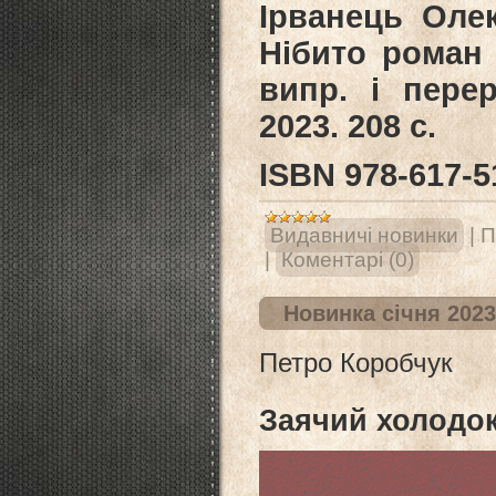
Ірванець Оле
Нібито роман 
випр. і пере
2023. 208 с.
ISВN 978-617-5
Видавничі новинки
|
П
|
Коментарі (0)
Новинка січня 202
Петро Коробчук
Заячий холодо