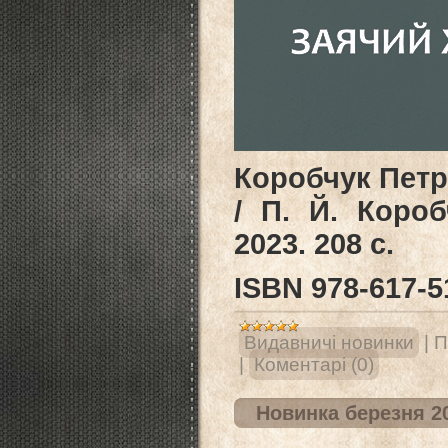
Коробчук Петро
/ П. Й. Коро
2023. 208 c.
ISВN 978-617-5
Видавничі новинки
|
П
|
Коментарі (0)
Новинка березня 2