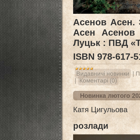
Асенов Асен. З
Асен Асенов 
Луцьк : ПВД «Т
ISВN 978-617-5
Видавничі новинки
|
П
|
Коментарі (0)
Новинка лютого 20
Катя Цигульова
розлади