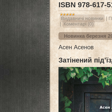
ISВN 978-617-5
Видавничі новинки
|
П
|
Коментарі (0)
Новинка березня 20
Асен Асенов
Затінений під’ї