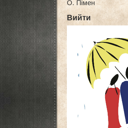
О. Пімен
Вийти