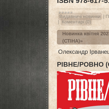
ISBN 978-617-51
Видавничі новинки
|
П
|
Коментарі (0)
Новинка квітня 20
(СТІНА)»
Олександр Ірване
РІВНЕ/РОВНО (С