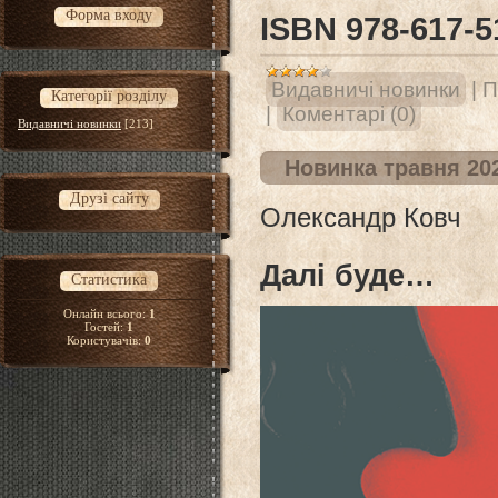
Форма входу
ISВN 978-617-5
Видавничі новинки
|
П
Категорії розділу
|
Коментарі (0)
Видавничі новинки
[213]
Новинка травня 20
Друзі сайту
Олександр Ковч
Далі буде…
Статистика
Онлайн всього:
1
Гостей:
1
Користувачів:
0