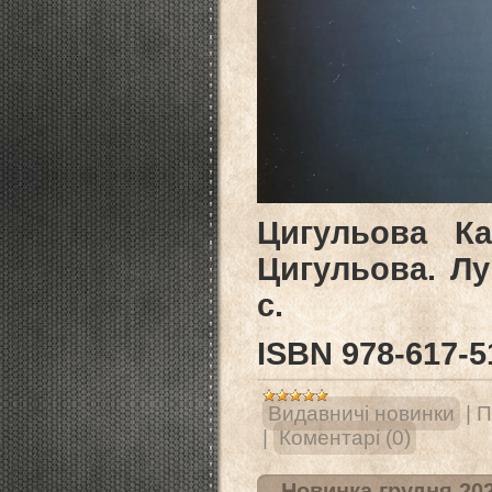
Цигульова Ка
Цигульова. Лу
с.
ISВN 978-617-5
Видавничі новинки
|
П
|
Коментарі (0)
Новинка грудня 202