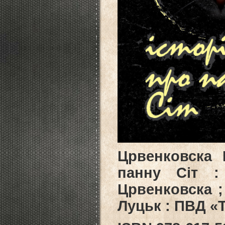
Црвенковска 
панну Сіт :
Црвенковска ;
Луцьк : ПВД «Т