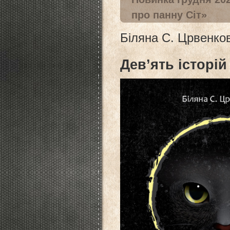
про панну Сіт»
Біляна С. Црвенко
Дев’ять історій