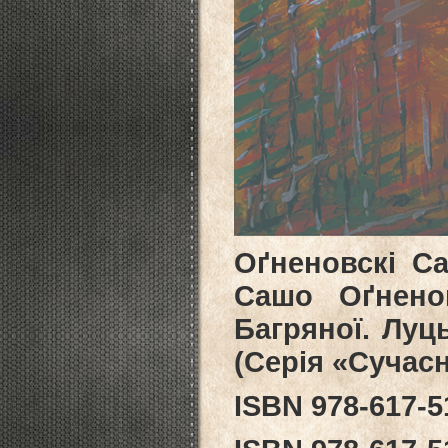
Оґненовскі Са
Сашо Оґнено
Багряної. Луць
(Серія «Сучасн
ISВN 978-617-5