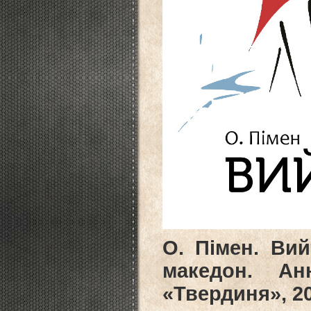
О. Пімен. Вий
македон. А
«Твердиня», 20