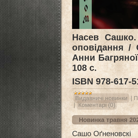
Насев Сашко.
оповідання / 
Анни Багряної
108 с.
ISВN 978-617-5
Видавничі новинки
|
П
|
Коментарі (0)
Новинка травня 20
Сашо Оґненовскі