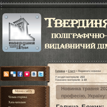
Головна
»
Статті
» Видавничі новинки
У розділі матеріалів
:
213
Показано матеріалів
:
1-10
Новинка травня 20
Меню сайту
професію, Україну:
Чільна сторінка
Хата-читальня
Галина Божик: