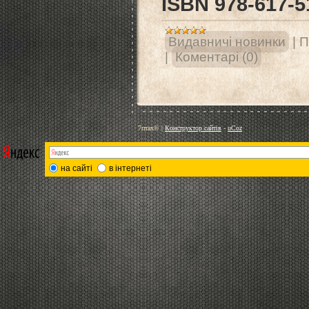
ISВN 978-617-5
Видавничі новинки
|
П
|
Коментарі (0)
7птах©
|
Конструктор сайтів
-
uCoz
на сайті
в інтернеті