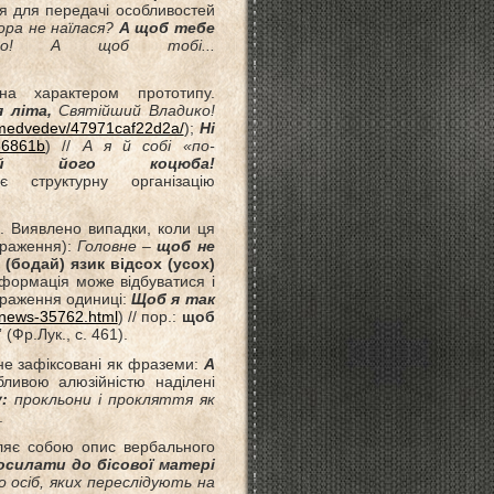
я для передачі особливостей
ора не наїлася?
А щоб тебе
о! А щоб тобі...
ана характером прототипу.
 літа,
Святійший Владико!
s/medvedev/47971caf22d2a/
);
Ні
e86861b
) //
А я й собi «по-
ий його коцюба!
 структурну організацію
. Виявлено випадки, коли ця
ираження):
Головне –
щоб не
(бодай) язик відсох (усох)
формація може відбуватися і
вираження одиниці:
Щоб я так
a/news-35762.html
) // пор.:
щоб
Фр.Лук., с. 461).
не зафіксовані як фраземи:
А
бливою алюзійністю наділені
:
прокльони і прокляття як
.
вляє собою опис вербального
осилати до бісової матері
о осіб, яких переслідують на