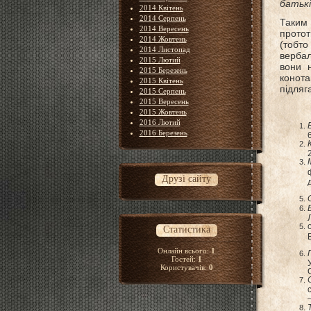
батькі
2014 Квітень
2014 Серпень
Таким
2014 Вересень
протот
2014 Жовтень
(тобто
2014 Листопад
вербал
2015 Лютий
вони н
2015 Березень
конота
2015 Квітень
підляг
2015 Серпень
2015 Вересень
2015 Жовтень
2016 Лютий
2016 Березень
6
Друзі сайту
Статистика
Онлайн всього:
1
Гостей:
1
Користувачів:
0