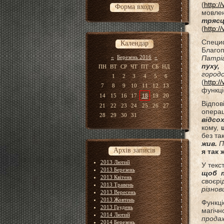
(
http:/
Форма входу
мовлен
тряс
(
http:
Специ
Календар
Благоп
«
Березень 2016
»
Патрі
пуху,
ПН
ВТ
СР
ЧТ
ПТ
СБ
НД
гор
1
2
3
4
5
6
(
http:/
7
8
9
10
11
12
13
функці
14
15
16
17
18
19
20
Відпов
21
22
23
24
25
26
27
операц
28
29
30
31
відсох
кому,
без та
жив.
П
Архів записів
я так 
2013 Лютий
У текс
2013 Березень
щоб т
2013 Квітень
своєрі
2013 Травень
різнов
2013 Вересень
2013 Жовтень
Функці
2013 Грудень
магічн
2014 Лютий
продаж
2014 Березень