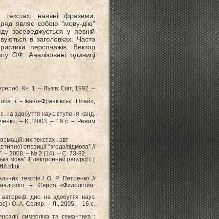
 текстах, наявні фраземи,
бряд являє собою “мову-дію”
яду зосереджується у певній
вуються в заголовках. Часто
ристики персонажів. Вектор
ипу ОФ. Аналізовані одиниці
рероб. Кн. 1. – Львів: Світ, 1992. –
освіті. – Івано-Франківськ : Плай»,
. на здобуття наук. ступеня канд.
ченко. – К., 2003. – 19 с. – Режим
ормаційних текстах : авт
пної опозиції “згода/відмова” //
. – 2008. – № 2 (14) – С. 73-82.
ька мова” [Електронний ресурс] / І.
968.html
ьних текстів / О. Р. Петренко //
надского. –. Серия «Филология.
 автореф. дис. на здобуття наук.
 / О. А. Соляр. – Л., 2005. – 16 с.
ерсалії, символіка та семантика :