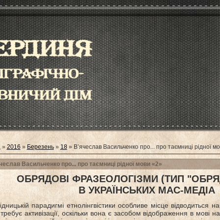
а
»
2016
»
Березень
»
18
» В’ячеслав Васильченко про... про таємниці рідної м
чеслав Васильченко про... про таємниці рідної мови «2»
ОБРЯДОВІ ФРАЗЕОЛОГІЗМИ (ТИП "ОБР
В УКРАЇНСЬКИХ МАС-МЕДІА
ідницькій парадигмі етнолінгвістики особливе місце відводиться на
отребує активізації, оскільки вона є засобом відображення в мові н