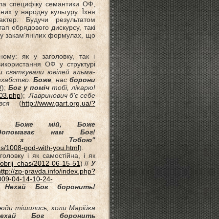
ала специфіку семантики ОФ,
них у народну культуру. Їхня
актер. Будучи результатом
ап обрядового дискурсу, такі
і у закам’янілих формулах, що
ному: як у заголовку, так і
використання ОФ у структурі
и святкували ювілей альма-
нахабство.
Боже
, нас
борони
/
);
Бог у поміч
тобі, лікарю!
503.php
);
Лавринович б’є себе
вся
(
http://www.gart.org.ua/?
:
Боже мій, Боже
опомагає нам Бог!
 з Тобою"
ies/1008-god-with-you.html
).
оловку і як самостійна, і як
dobrij_chas/2012-06-15-51
) //
У
ttp://zp-pravda.info/index.php?
009-04-14-10-24-
к:
Нехай Бог боронить!
юди тішились, коли Марійка
нехай Бог боронить