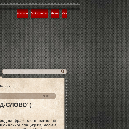
Головна
Мій профіль
Вихід
RSS
ови «2»
22:39
ЯД-СЛОВО")
родній фразеології, вивчення
аціональної специфіки, носієм