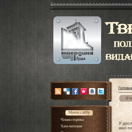
Головн
В’я
Меню сайту
Чільна сторінка
У досл
Хата-читальня
якої п