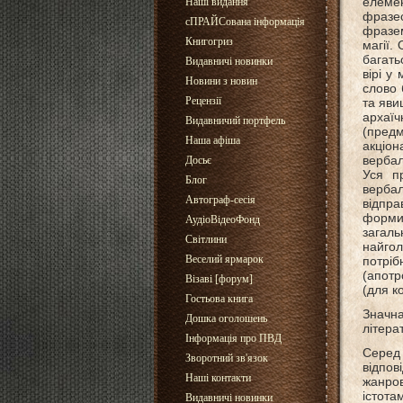
елемент
Наші видання
фразео
сПРАЙСована інформація
фразем
Книгогриз
магії.
багать
Видавничі новинки
вірі у
Новини з новин
слово 
Рецензії
та яви
архаїч
Видавничий портфель
(предм
Наша афіша
акціон
вербал
Досьє
Уся п
Блог
вербал
Автограф-сесія
відпра
форми
АудіоВідеоФонд
загал
Світлини
найгол
Веселий ярмарок
потріб
(апотр
Візаві [форум]
(для к
Гостьова книга
Значн
Дошка оголошень
літера
Інформація про ПВД
Серед 
Зворотний зв'язок
відпов
Наші контакти
жанров
істота
Видавничі новинки