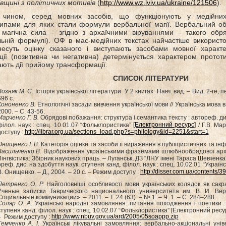
вщині з політичних мотивів
(
http://www.wz.lviv.ua/ukraine/121506
).
 чином, серед мовних засобів, що функціонують у медійних
ипами для яких стали формули вербальної магії. Вербальний о
 магічна сила – згідно з архаїчними віруваннями – такого обр
ьній формулі). ОФ в мас-медійних текстах найчастіше використо
есуть оцінку сказаного і виступають засобами мовної характе
ції (позитивна чи негативна) детермінується характером протот
ають дії прийому трансформації.
СПИСОК ЛІТЕРАТУРИ
Возняк М. С.
Історія української літератури. У 2 книгах: Навч. вид. – Вид. 2-ге, пе
96 с.
Кононенко В.
Етнологічні засади вивчення української мови // Українська мова в 
2000. – С. 43-56.
Марченко Г. В.
Обрядові побажання: структура і семантика тексту : автореф. дис
[Електронний ресурс]
філол. наук : спец. 10.01.07 “Фольклористика”
/ Г.В. Мар
http://librar.org.ua/sections_load.php?s=philology&id=2251&start=1
доступу :
Онищенко І. В.
Категорія оцінки та засоби її вираження в публіцистичних та інф
Васильченко В.
Відображення українськими фраземами шлюбнообрядової архети
Лінгвістика: Збірник наукових праць. – Луганськ, ДЗ “ЛНУ імені Тараса Шевченка”
ореф. дис. на здобуття наук. ступеня канд. філол. наук : спец. 10.02.01 “Українс
http://disser.com.ua/contents/3
В. Онищенко. – Д., 2004. – 20 с. – Режим доступу :
Петренко О. Р.
Найголовніші особливості мови українських колядок як сакрал
Ученые записки Таврического национального университета им. В. И. Вер
Социальные коммуникации». – 2011. – Т. 24 (63). – № 1. – Ч. 1. – С. 284–288.
Соляр О. А.
Українські народні замовляння: питання походження і поетики :
ступеня канд. філол. наук : спец. 10.02.07 “Фольклористика” [Електронний ресурс]
http://www.nbuv.gov.ua/ard/2005/05soappp.zip
– Режим доступу :
Темченко А. І.
Українські лікувальні замовляння: вербально-акціональні унів