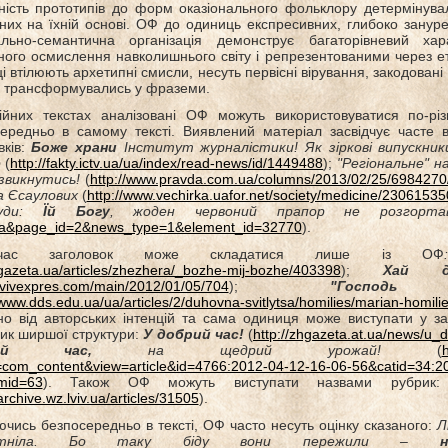
ість прототипів до форм оказіонального фольклору детермінув
них на їхній основі. ОФ до одиниць експресивних, глибоко зануре
льно-семантична організація демонструє багаторівневий хар
ного осмислення навколишнього світу і репрезентованими через ет
і втілюють архетипні смисли, несуть первісні вірування, закодован
 трансформувались у фраземи.
йних текстах аналізовані ОФ можуть використовуватися по-різ
ередньо в самому тексті. Виявлений матеріал засвідчує часте 
вків:
Боже храни
Інститут журналістики! Як зіркові випускник
р
(
http://fakty.ictv.ua/ua/index/read-news/id/1449488
);
"Регіональне" 
звикнутись!
(
http://www.pravda.com.ua/columns/2013/02/25/6984270
a Єсаулових
(
http://www.vechirka.uafor.net/society/medicine/2306153
уди:
Їй Богу
, жоден червоний прапор не розгорта
a&page_id=2&news_type=1&element_id=32770
).
очас заголовок може складатися лише із ОФ
/gazeta.ua/articles/zhezhera/_bozhe-mij-bozhe/403398
);
Хай д
/lvivexpres.com/main/2012/01/05/704
);
"Господь
/www.dds.edu.ua/ua/articles/2/duhovna-svitlytsa/homilies/marian-homil
о від авторських інтенцій та сама одиниця може виступати у заг
ик ширшої структури:
У добрий час!
(
http://zhgazeta.at.ua/news/u_
рий час,
на щедрий урожай!
(
h
=com_content&view=article&id=4766:2012-04-12-16-06-56&catid=34:2
mid=63
). Також ОФ можуть виступати назвами рубри
/archive.wz.lviv.ua/articles/31505
).
чись безпосередньо в тексті, ОФ часто несуть оцінку сказаного:
Л
агітніла. Бо таку біду вони пережили –