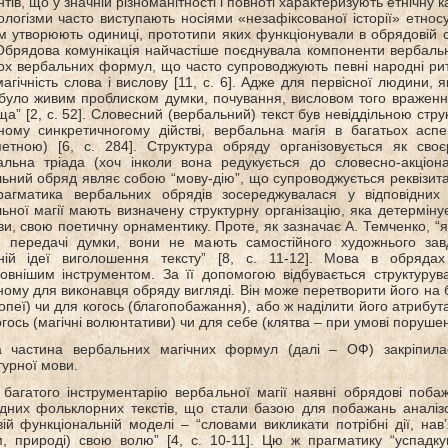
ів, що у значній різноманітності і повноті характеризують етнічну кар
логізми часто виступають носіями «незафіксованої історії» етносу
 утворюють одиниці, прототипи яких функціонували в обрядовій с
 Обрядова комунікація найчастіше поєднувала компоненти вербаль
ох вербальних формул, що часто супроводжують певні народні рит
 магічність слова і вислову [11, с. 6]. Адже для первісної людини, 
було живим проблиском думки, почування, висловом того враженн
ща” [2, с. 52]. Словесний (вербальний) текст був невіддільною стр
ному синкретичногому дійстві, вербальна магія в багатьох асп
етною) [6, с. 284]. Структура обряду організовується як сво
альна тріада (хоч інколи вона редукується до словесно-акціон
ьний обряд являє собою “мову-дію”, що супроводжується реквізитам
рагматика вербальних обрядів зосереджувалася у відповідних 
ьної магії мають визначену структурну організацію, яка детермін
ви, свою поетичну орнаментику. Проте, як зазначає А. Темченко, 
 передачі думки, вони не мають самостійного художнього зав
ьній ідеї виголошення тексту” [8, с. 11-12]. Мова в обрядах
овнішим інструментом. За її допомогою відбувається структурув
ному для виконавця обряду вигляді. Він може перетворити його на 
опеї) чи для когось (благопобажання), або ж наділити його атрибут
огось (магічні волюнтативи) чи для себе (клятва – при умові поруше
а частина вербальних магічних формул (далі – ОФ) закріпила
турної мови.
багатого інструментарію вербальної магії наявні обрядові поб
ідних фольклорних текстів, що стали базою для побажань аналіз
ій функціональній моделі – “словами викликати потрібні дії, на
м, природі) свою волю” [4, с. 10-11]. Цю ж прагматику “успадк