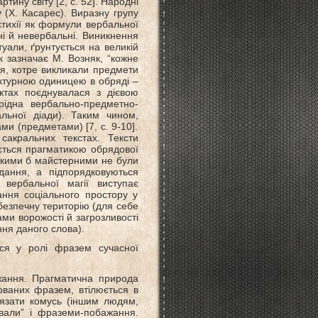
тину світу [2, с. 52]. Народні
 (Х. Касарес). Виразну групу
тихії як формули вербальної
ні й невербальні. Виникнення
уали, ґрунтується на великій
як зазначає М. Возняк, “кожне
я, котре викликали предмети
уктурною одиницею в обряді –
ектах поєднувалася з дієвою
єрідна вербально-предметно-
альної діади). Таким чином,
и (предметами) [7, с. 9-10].
сакральних текстах. Тексти
ується прагматикою обрядової
“якими б майстерними не були
дання, а підпорядковуються
 вербальної магії виступає
ання соціального простору у
безпечну територію (для себе
ами ворожості й загрозливості
ння даного слова).
ся у ролі фразем сучасної
ажання. Прагматична природа
ованих фразем, втілюється в
в’язати комусь (іншим людям,
ували” і фраземи-побажання.