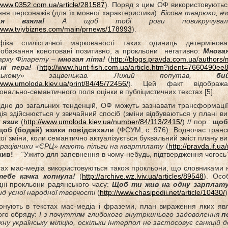
/www.0352.com.ua/article/281587
). Поряд з цим ОФ використовуютьс
ня персонажів (для їх мовної характеристики):
Бісова тварюко, вч
ця взяла!
А щоб тобі роги повикручувал
//www.tviybiznes.com/main/prnews/178993
).
фіка стилістичної маркованості таких одиниць детермінов
обажання конотовані позитивно, а прокльони негативно:
Многая
арху Філарету
–
многая літа!
(
http://blogs.pravda.com.ua/author
 ні пера!
(
http://www.hunt-fish.com.ua/article.htm?ident=7660490e
одському» зацвенькав. Лихий попутав,
б
/www.umoloda.kiev.ua/print/84/45/72456/
). Цей факт відображає
онально-семантичного поля оцінки в публіцистичних текстах [5].
ідно до загальних тенденцій, ОФ можуть зазнавати трансформації
ія здійснюється у звичайний спосіб (зміни відбуваються у плані в
 язик
(
http://www.umoloda.kiev.ua/number/84/113/2415/
) // пор.:
щоб 
щоб (бодай) язики повідсихали
(ФСУМ, с. 976). Водночас транс
кої зміни, коли семантично актуалізується буквальний зміст плану 
рацівники «ЄРЦ» мають пільги на квартплату
(
http://pravda.if.u
жив!
– “Ужито для запевнення в чому-небудь, підтвердження чогось” (
тах мас-медіа використовуються також прокльони, що словниками 
ебе качка
копнула!
(
http://archive.wz.lviv.ua/articles/89548
). Осо
дні прокльони радянського часу:
Щоб ти жив на одну зарплату
ид усної народної творчості
(
http://www.chasipodii.net/article/10430/
)
онують в текстах мас-медіа і фраземи, план вираження яких я
ого обряду:
І з почуттям глибокого внутрішнього задоволення
п
ну українську міліцію, оскільки Інтерпол не застосовує санкцій д