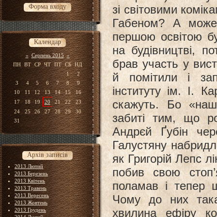
Форма входу
зі світовими комі
Габеном? А може
першою освітою б
Календар
на будівництві, п
«
Серпень 2015
»
брав участь у вист
ПН
ВТ
СР
ЧТ
ПТ
СБ
НД
1
2
й помітили і зап
3
4
5
6
7
8
9
інституту ім. І. К
10
11
12
13
14
15
16
скажуть. Бо «наші
17
18
19
20
21
22
23
24
25
26
27
28
29
30
забиті тим, що р
31
Андрєй Ґубін чер
Галустяну набридло
Архів записів
як Григорій Лепс л
2013 Лютий
побив свою стоп’
2013 Березень
2013 Квітень
поламав і тепер 
2013 Травень
2013 Вересень
Чому до них так
2013 Жовтень
хвилина ефіру к
2013 Грудень