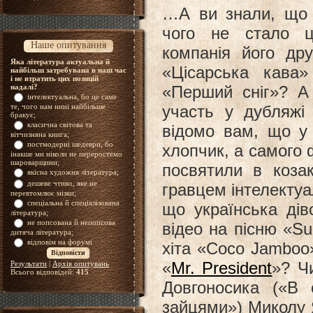
…А ви знали, що І
чого не стало ць
Наше опитування
компанія його др
Яка література актуальна й
«Цісарська кава»
найбільш затребувана в наш час
і не втратить цих позицій
надалі?
«Перший сніг»? А
інтелектуальна, бо це саме
те, чого нам нині найбільше
участь у дубляжі
бракує;
класична світова та
відомо вам, що у 
вітчизняна книга;
постмодерні шедеври, бо
хлопчик, а самого 
інакше ми ніколи не переростемо
шароварщини;
посвятили в коза
якісна художня література;
дешеве чтиво, яке не
гравцем інтелектуа
перевтомлює мізки;
спеціальна й спеціалізована
що українська дів
література;
не попсована й непопсова
відео на пісню «S
дитяча література;
відповім на форумі
хіта «Coco Jamboo
«
Mr. President
»
? Ч
Результати
|
Архів опитувань
Всього відповідей:
415
Довгоносика («В 
зайцями») Миколу 