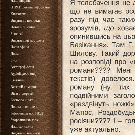
Наші видання
Я телебачення не 
сПРАЙСована інформація
що не вимагає ос
Книгогриз
разу під час так
Видавничі новинки
зрозумів,
що
ховає
Новини з новин
Рецензії
опинившись на цьом
Видавничий портфель
Базікання». Там Г.
Наша афіша
Шилову. Такий дор
Досьє
на розповіді про «
Блог
Автограф-сесія
романи???? Мені
АудіоВідеоФонд
текстів) довело
Світлини
роману (ну, тих
Веселий ярмарок
Візаві [форум]
подвійними загол
Гостьова книга
«раздвінуть ножкі
Дошка оголошень
Матіос, Роздобудь
Інформація про ПВД
росіяни???? І – го
Зворотний зв'язок
Наші контакти
уже актуально.
Видавничі новинки