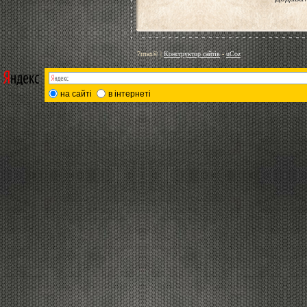
7птах©
|
Конструктор сайтів
-
uCoz
на сайті
в інтернеті