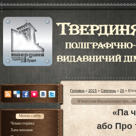
Головна
»
2015
»
Серпень
»
20
» В’яч
В’ячеслав Васильченко про... н
«Па ч
Меню сайту
або Про 
Чільна сторінка
Хата-читальня