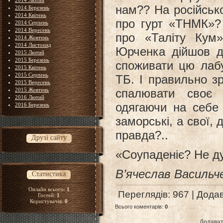
2014 Лютий
нам?? На російськ
2014 Березень
2014 Квітень
про гурт «ТНМК»?
2014 Серпень
2014 Вересень
про «Таліту Кум
2014 Жовтень
2014 Листопад
Юрченка дійшов д
2015 Лютий
2015 Березень
споживати цю лаб
2015 Квітень
2015 Серпень
ТБ. І правильно з
2015 Вересень
2015 Жовтень
спалювати своє 
2016 Лютий
одягаючи на себе
2016 Березень
заморські, а свої, 
правда?..
Друзі сайту
«Соупаденіє? Не 
В’ячеслав Васильч
Статистика
Онлайн всього:
1
Переглядів
: 967 |
Дода
Гостей:
1
Користувачів:
0
Всього коментарів
:
0
Додават