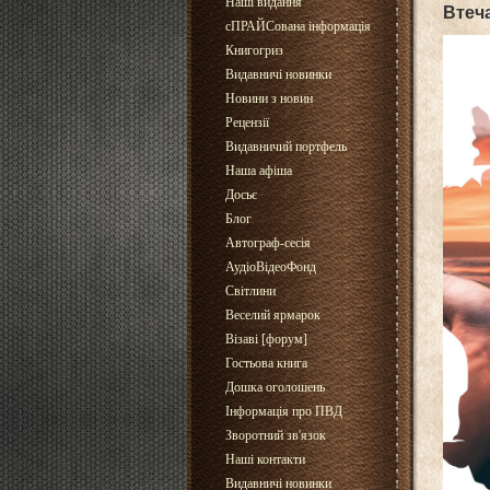
Наші видання
Втеч
сПРАЙСована інформація
Книгогриз
Видавничі новинки
Новини з новин
Рецензії
Видавничий портфель
Наша афіша
Досьє
Блог
Автограф-сесія
АудіоВідеоФонд
Світлини
Веселий ярмарок
Візаві [форум]
Гостьова книга
Дошка оголошень
Інформація про ПВД
Зворотний зв'язок
Наші контакти
Видавничі новинки