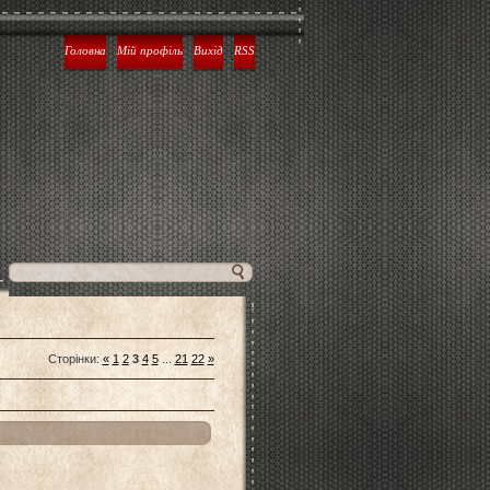
Головна
Мій профіль
Вихід
RSS
Сторінки
:
«
1
2
3
4
5
...
21
22
»