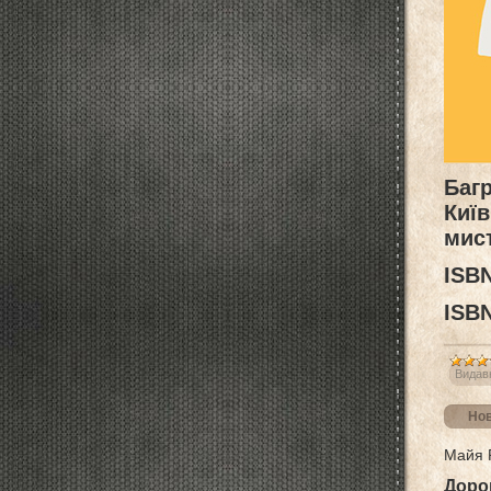
Багр
Киї
мист
ISВN
ISBN
Видав
Нов
Майя 
Доро