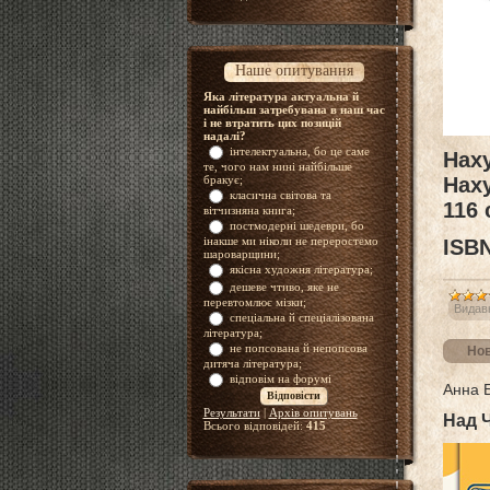
Наше опитування
Яка література актуальна й
найбільш затребувана в наш час
і не втратить цих позицій
надалі?
інтелектуальна, бо це саме
Наху
те, чого нам нині найбільше
бракує;
Наху
класична світова та
116 
вітчизняна книга;
постмодерні шедеври, бо
інакше ми ніколи не переростемо
ISВN
шароварщини;
якісна художня література;
дешеве чтиво, яке не
перевтомлює мізки;
Видав
спеціальна й спеціалізована
література;
не попсована й непопсова
Нов
дитяча література;
відповім на форумі
Анна 
Результати
|
Архів опитувань
Над 
Всього відповідей:
415