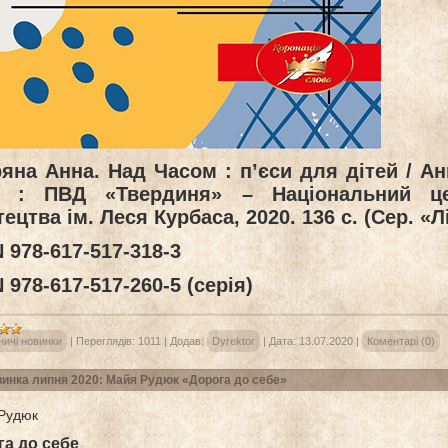
яна Анна. Над Часом : п’єси для дітей / А
в : ПВД «Твердиня» – Національний це
ецтва ім. Леся Курбаса, 2020. 136 с. (Сер. «Л
 978-617-517-318-3
 978-617-517-260-5 (серія)
ничі новинки
|
Переглядів:
1011
|
Додав:
Dyrektor
|
Дата:
13.07.2020
|
Коментарі (0)
инка липня 2020: Майя Рудюк «Дорога до себе»
Рудюк
га до себе