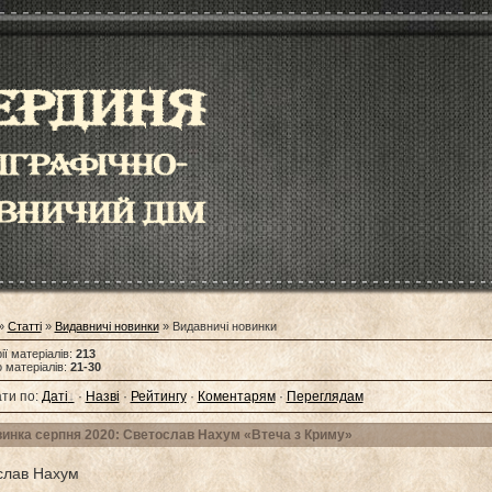
»
Статті
»
Видавничі новинки
» Видавничі новинки
ії матеріалів
:
213
 матеріалів
:
21-30
ти по
:
Даті
·
Назві
·
Рейтингу
·
Коментарям
·
Переглядам
инка серпня 2020: Светослав Нахум «Втеча з Криму»
слав Нахум