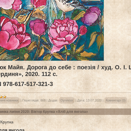
к Майя. Дорога до себе : поезія / худ. О. І.
рдиня», 2020. 112 с.
 978-617-517-321-3
ничі новинки
|
Переглядів:
868
|
Додав:
Dyrektor
|
Дата:
13.07.2020
|
Коментарі (0)
инка липня 2020: Віктор Крупка «Хліб для янгола»
 Крупка
для янгола