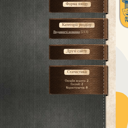
Форма входу
Категорії розділу
Видавничі новинки
[213]
Друзі сайту
Статистика
Онлайн всього:
2
Гостей:
2
Користувачів:
0