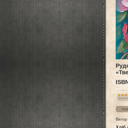
Рудю
«Тве
ISВN
Видав
Нов
Віктор
Хліб 