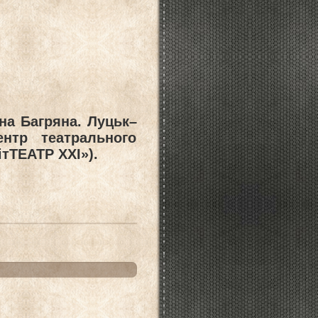
нна Багряна. Луцьк–
нтр театрального
ітТЕАТР ХХІ»).