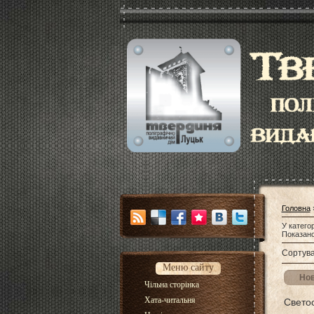
Головна
У категор
Показано
Сортува
Меню сайту
Нов
Чільна сторінка
Хата-читальня
Свето