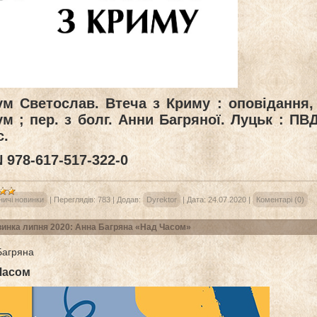
м Светослав. Втеча з Криму : оповідання, 
м ; пер. з болг. Анни Багряної. Луцьк : ПВ
с.
 978-617-517-322-0
ничі новинки
|
Переглядів:
783
|
Додав:
Dyrektor
|
Дата:
24.07.2020
|
Коментарі (0)
инка липня 2020: Анна Багряна «Над Часом»
Багряна
Часом