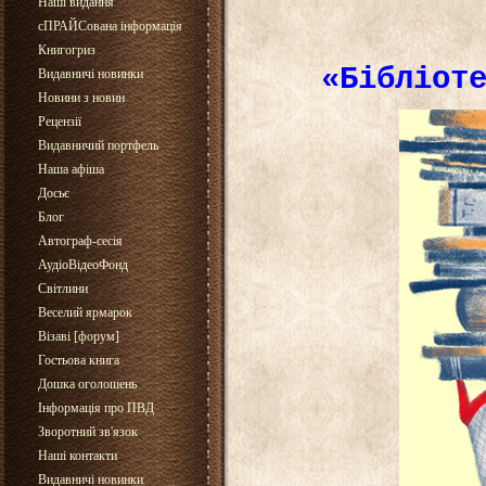
Наші видання
сПРАЙСована інформація
Книгогриз
«Бібліот
Видавничі новинки
Новини з новин
Рецензії
Видавничий портфель
Наша афіша
Досьє
Блог
Автограф-сесія
АудіоВідеоФонд
Світлини
Веселий ярмарок
Візаві [форум]
Гостьова книга
Дошка оголошень
Інформація про ПВД
Зворотний зв'язок
Наші контакти
Видавничі новинки