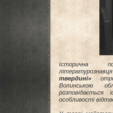
Історична по
літературознав
твердині»
отрим
Волинською обл
розповідається 
особливості відтво