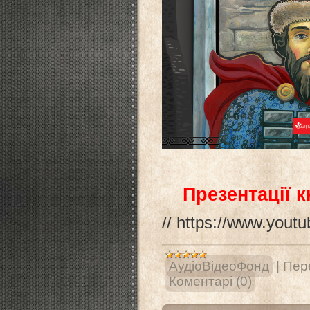
Презентації 
//
https://www.you
АудіоВідеоФонд
|
Пере
Коментарі (0)