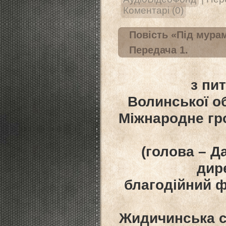
Коментарі (0)
Повість «Під мурам
Передача 1.
з пи
Волинської об
Міжнародне гр
(голова – Д
дир
благодійний ф
Жидичинська сі