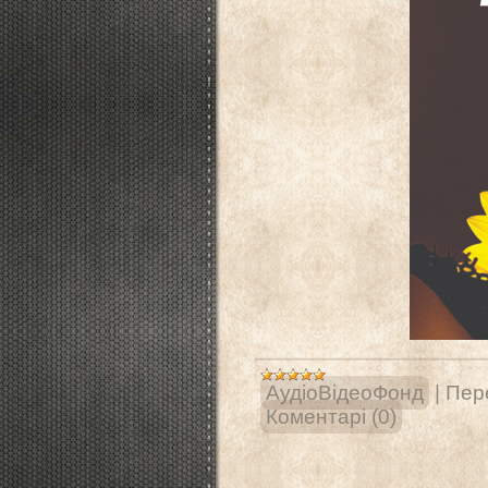
АудіоВідеоФонд
|
Пере
Коментарі (0)