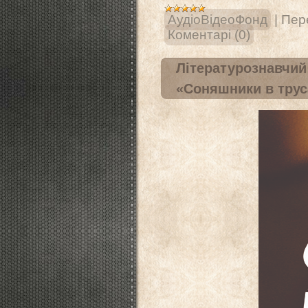
АудіоВідеоФонд
|
Пере
Коментарі (0)
Літературознавчий 
«Соняшники в трус