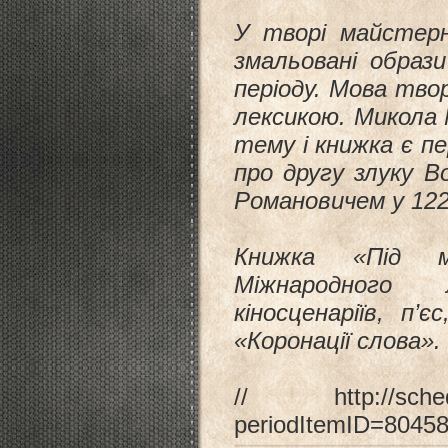
У творі майстерн
змальовані образ
періоду. Мова тво
лексикою. Микола
тему і книжка є п
про другу злуку В
Романовичем у 12
Книжка «Під м
Міжнародного 
кіносценаріїв, п’
«Коронації слова».
//
http://sch
periodItemID=8045