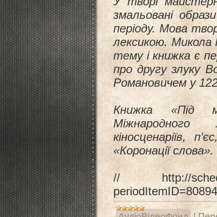
У творі майстерн
змальовані образ
періоду. Мова тво
лексикою. Микола
тему і книжка є п
про другу злуку В
Романовичем у 12
Книжка «Під м
Міжнародного 
кіносценаріїв, п’
«Коронації слова».
//
http://sch
periodItemID=8089
АудіоВідеоФонд
|
Пере