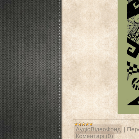
АудіоВідеоФонд
|
Пере
Коментарі (0)