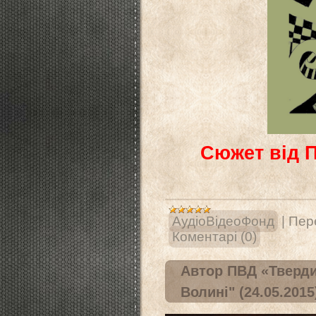
Сюжет від П
АудіоВідеоФонд
|
Пере
Коментарі (0)
Автор ПВД «Тверди
Волині" (24.05.2015