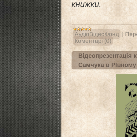
книжки.
АудіоВідеоФонд
|
Пере
Коментарі (0)
Відеопрезентація к
Самчука в РІвному