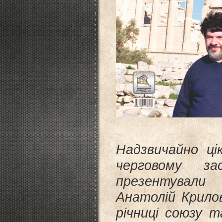
Надзвичайно ці
черговому зас
презентували
Анатолій Крило
річниці союзу 