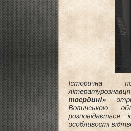
Історична по
літературознав
твердині»
отрим
Волинською обл
розповідається 
особливості відтво