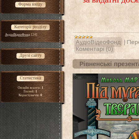
Форма входу
Категорії розділу
АудіоВідеоФонд
[24]
АудіоВідеоФонд
|
Пере
Коментарі (0)
Друзі сайту
Рівненські презент
Статистика
Онлайн всього:
1
Гостей:
1
Користувачів:
0