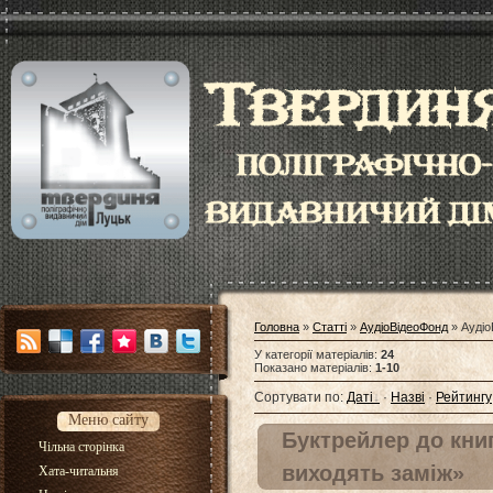
Головна
»
Статті
»
АудіоВідеоФонд
» Аудіо
У категорії матеріалів
:
24
Показано матеріалів
:
1-10
Сортувати по
:
Даті
·
Назві
·
Рейтингу
Меню сайту
Буктрейлер до кни
Чільна сторінка
виходять заміж»
Хата-читальня