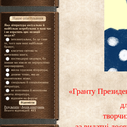
Наше опитування
Яка література актуальна й
найбільш затребувана в наш час
і не втратить цих позицій
надалі?
інтелектуальна, бо це саме
те, чого нам нині найбільше
бракує;
класична світова та
вітчизняна книга;
постмодерні шедеври, бо
інакше ми ніколи не переростемо
шароварщини;
якісна художня література;
дешеве чтиво, яке не
перевтомлює мізки;
спеціальна й спеціалізована
література;
«Гранту Президе
не попсована й непопсова
дитяча література;
відповім на форумі
дл
Результати
|
Архів опитувань
Всього відповідей:
415
творчих
за видатні дося