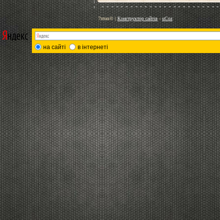
7птах©
|
Конструктор сайтів
-
uCoz
на сайті
в інтернеті