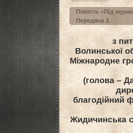
Повість «Під мурам
Передача 2.
з пи
Волинської об
Міжнародне гр
(голова – Д
дир
благодійний ф
Жидичинська сі