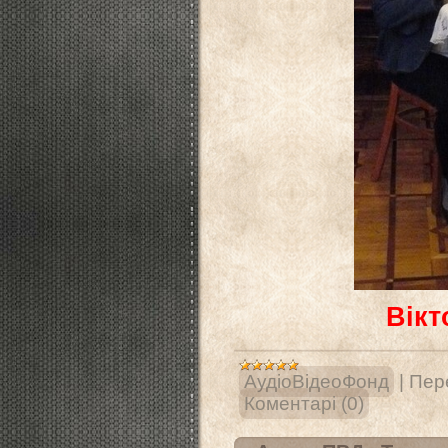
Вікт
АудіоВідеоФонд
|
Пере
Коментарі (0)