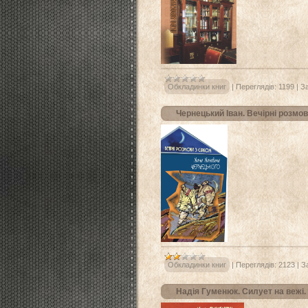
Обкладинки книг
|
Переглядів:
1199
|
З
Чернецький Іван. Вечірні розмови
Обкладинки книг
|
Переглядів:
2123
|
З
Надія Гуменюк. Силует на вежі.