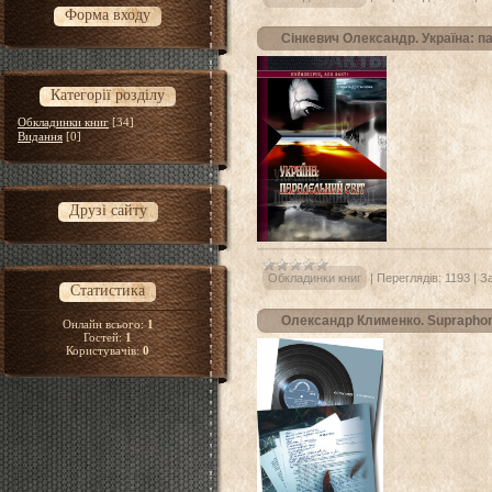
Форма входу
Сінкевич Олександр. Україна: п
Категорії розділу
Обкладинки книг
[34]
Видання
[0]
Друзі сайту
Обкладинки книг
|
Переглядів:
1193
|
З
Статистика
Олександр Клименко. Supraphon
Онлайн всього:
1
Гостей:
1
Користувачів:
0