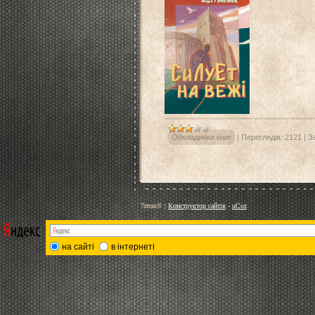
Обкладинки книг
|
Переглядів:
2121
|
З
7птах©
|
Конструктор сайтів
-
uCoz
на сайті
в інтернеті