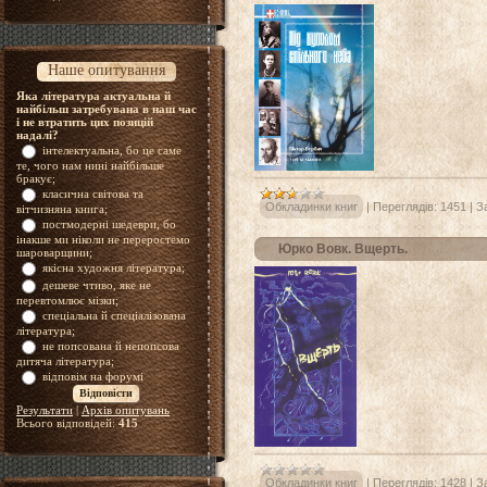
Наше опитування
Яка література актуальна й
найбільш затребувана в наш час
і не втратить цих позицій
надалі?
інтелектуальна, бо це саме
те, чого нам нині найбільше
бракує;
класична світова та
Обкладинки книг
|
Переглядів:
1451
|
З
вітчизняна книга;
постмодерні шедеври, бо
інакше ми ніколи не переростемо
Юрко Вовк. Вщерть.
шароварщини;
якісна художня література;
дешеве чтиво, яке не
перевтомлює мізки;
спеціальна й спеціалізована
література;
не попсована й непопсова
дитяча література;
відповім на форумі
Результати
|
Архів опитувань
Всього відповідей:
415
Обкладинки книг
|
Переглядів:
1428
|
З