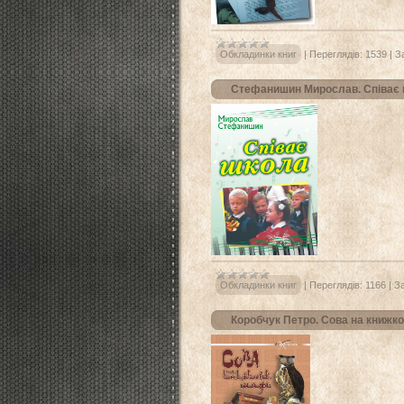
Обкладинки книг
|
Переглядів:
1539
|
З
Стефанишин Мирослав. Співає ш
Обкладинки книг
|
Переглядів:
1166
|
З
Коробчук Петро. Сова на книжко