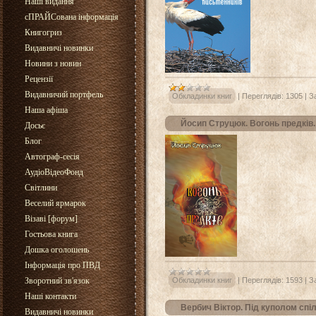
Наші видання
сПРАЙСована інформація
Книгогриз
Видавничі новинки
Новини з новин
Рецензії
Видавничий портфель
Обкладинки книг
|
Переглядів:
1305
|
З
Наша афіша
Йосип Струцюк. Вогонь предків.
Досьє
Блог
Автограф-сесія
АудіоВідеоФонд
Світлини
Веселий ярмарок
Візаві [форум]
Гостьова книга
Дошка оголошень
Інформація про ПВД
Зворотний зв'язок
Обкладинки книг
|
Переглядів:
1593
|
З
Наші контакти
Вербич Віктор. Під куполом спіл
Видавничі новинки