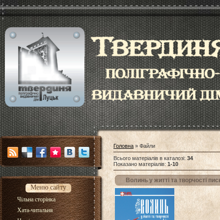
Головна
»
Файли
Всього матеріалів в каталозі
:
34
Показано матеріалів
:
1-10
Волинь у житті та творчості пи
Меню сайту
Чільна сторінка
Хата-читальня